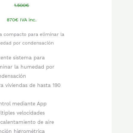
1.500€
870€ IVA inc.
tente sistema para
iminar la humedad por
ndensación
ra viviendas de hasta 190
2
ntrol mediante App
ltiples velocidades
ecalentamiento de aire
nción higrométrica