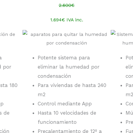
2.600€
1.694€ IVA inc.
a
Potente sistema para
Po
d por
eliminar la humedad por
el
condensación
co
sta 180
Para viviendas de hasta 240
Pa
m2
m
pp
Control mediante App
Co
s de
Hasta 10 velocidades de
Mú
funcionamiento
Pr
ción
Precalentamiento de 12º a
Fu