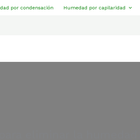
ad por condensación
Humedad por capilaridad
 para eliminar la humedad