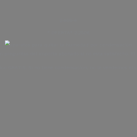
2.600 €
* OFERTA* 2.250€
n preguntas del importe abonado si no esta satisfecho. E
ico GRATIS. Si no tiene condensación, no le vendemos el s