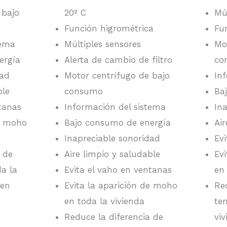
 bajo
20º C
Mú
Función higrométrica
Fu
tema
Múltiples sensores
Mo
ergía
Alerta de cambio de filtro
co
dad
Motor centrífugo de bajo
In
ble
consumo
Ba
tanas
Información del sistema
In
de moho
Bajo consumo de energía
Ai
Inapreciable sonoridad
Ev
 de
Aire limpio y saludable
Ev
a la
Evita el vaho en ventanas
en
 en
Evita la aparición de moho
Re
en toda la vivienda
te
Reduce la diferencia de
vi